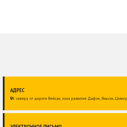
АДРЕС
К северу от дороги Вейсан, зона развития Дафэн, Яньчэн, Цзянсу,

ЭЛЕКТРОННОЕ ПИСЬМО