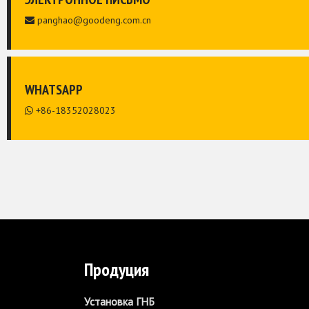
panghao@goodeng.com.cn

WHATSAPP
+86-18352028023

Продуция
Установка ГНБ